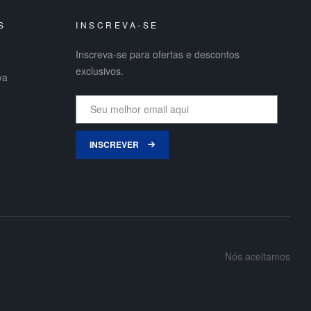
S
INSCREVA-SE
Inscreva-se para ofertas e descontos
exclusivos.
va
INSCREVER
Nós aceitamos