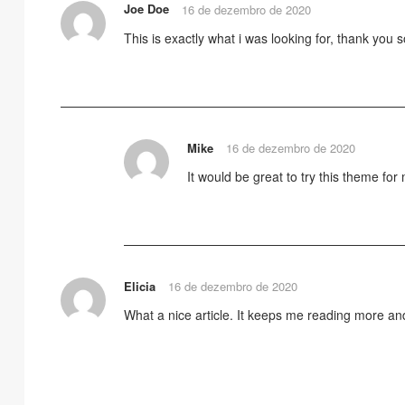
Joe Doe
16 de dezembro de 2020
This is exactly what i was looking for, thank you 
RESPONDER
Mike
16 de dezembro de 2020
It would be great to try this theme fo
RESPONDER
Elicia
16 de dezembro de 2020
What a nice article. It keeps me reading more a
RESPONDER