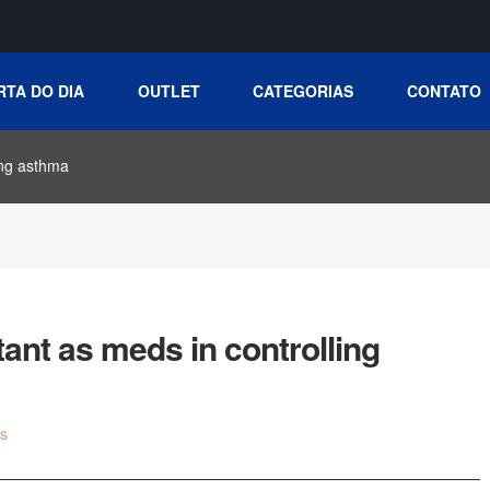
RTA DO DIA
OUTLET
CATEGORIAS
CONTATO
ing asthma
tant as meds in controlling
s