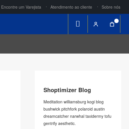
Encontre um Varejista
Atendimento ao cliente
Sobre nós
0
Shoptimizer Blog
Meditation williamsburg kogi blog
bushwick pitchfork polaroid austin
dreamcatcher narwhal taxidermy tofu
gentrify aesthetic.