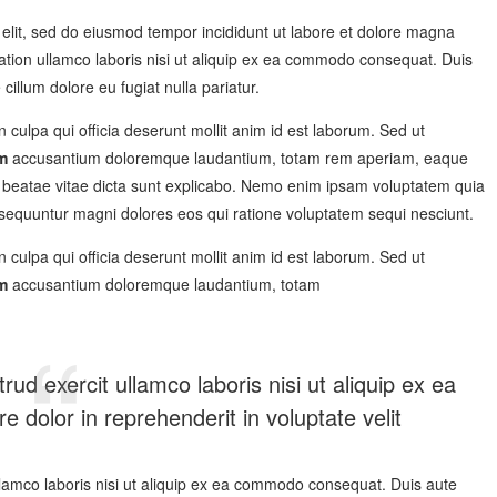
g elit, sed do eiusmod tempor incididunt ut labore et dolore magna
ation ullamco laboris nisi ut aliquip ex ea commodo consequat.
Duis
 cillum dolore eu fugiat nulla pariatur.
 culpa qui officia deserunt mollit anim id est laborum. Sed ut
m
accusantium doloremque laudantium, totam rem aperiam, eaque
cto beatae vitae dicta sunt explicabo. Nemo enim ipsam voluptatem quia
onsequuntur magni dolores eos qui ratione voluptatem sequi nesciunt.
 culpa qui officia deserunt mollit anim id est laborum. Sed ut
m
accusantium doloremque laudantium, totam
ud exercit ullamco laboris nisi ut aliquip ex ea
 dolor in reprehenderit in voluptate velit
llamco laboris nisi ut aliquip ex ea commodo consequat. Duis aute