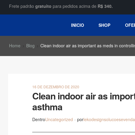
Frete padrão
gratuito
para pedidos acima de
R$ 340.
INICIO
SHOP
OFE
Home
Blog
Clean indoor air as important as meds in controll
16 DE DEZEMBRO DE 2020
Clean indoor air as impor
asthma
Dentro
Uncategorized
por
lekodesignsolucoesevenda