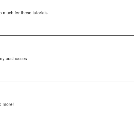
so much for these tutorials
r my businesses
nd more!