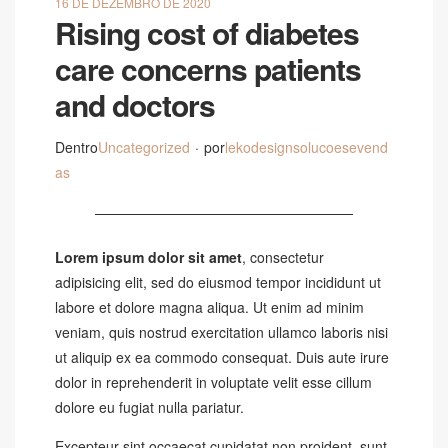
16 DE DEZEMBRO DE 2020
Rising cost of diabetes
care concerns patients
and doctors
Dentro
Uncategorized
por
lekodesignsolucoesevend
as
Lorem ipsum dolor sit amet
, consectetur
adipisicing elit, sed do eiusmod tempor incididunt ut
labore et dolore magna aliqua. Ut enim ad minim
veniam, quis nostrud exercitation ullamco laboris nisi
ut aliquip ex ea commodo consequat.
Duis aute irure
dolor in reprehenderit in voluptate velit esse cillum
dolore eu fugiat nulla pariatur.
Excepteur sint occaecat cupidatat non proident, sunt