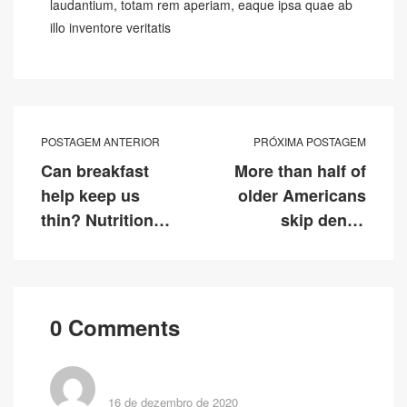
laudantium, totam rem aperiam, eaque ipsa quae ab
illo inventore veritatis
POSTAGEM ANTERIOR
PRÓXIMA POSTAGEM
Can breakfast
More than half of
help keep us
older Americans
thin? Nutrition
skip dental
science is tricky
checkups
0 Comments
16 de dezembro de 2020